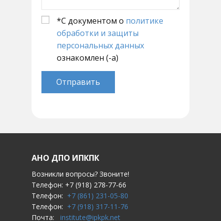
*С документом о
политике
обработки и защиты
персональных данных
ознакомлен (-а)
Отправить
АНО ДПО ИПКПК
Возникли вопросы? Звоните!
Телефон: +7 (918) 278-77-66
Телефон:
+7 (861) 231-05-80
Телефон:
+7 (918) 317-11-76
Почта:
institute@ipkpk.net